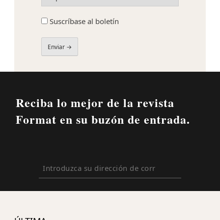
(Obligatorio)
Suscríbase
Suscríbase al boletín
al
boletín
Etiqueta
de
campo
Reciba lo mejor de la revista
Format en su buzón de entrada.
Introduzca
su
dirección
de
correo