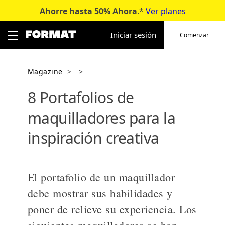
Ahorre hasta 50%
Ahora
.*
Ver planes
Ir
al
Iniciar sesión
Comenzar
contenido
Magazine
>
>
8 Portafolios de
maquilladores para la
inspiración creativa
El portafolio de un maquillador
debe mostrar sus habilidades y
poner de relieve su experiencia. Los