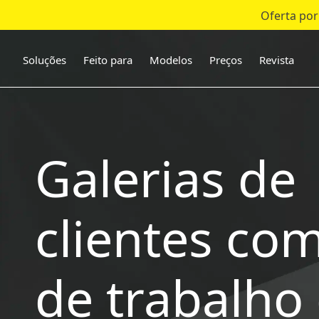
Oferta por
Pular
para
o
Soluções
Feito para
Modelos
Preços
Revista
conteúdo
Galerias de
clientes com
de trabalho