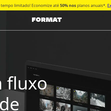
 tempo limitado! Economize até
50% nos
planos anuais*.
Ex
 fluxo
 de