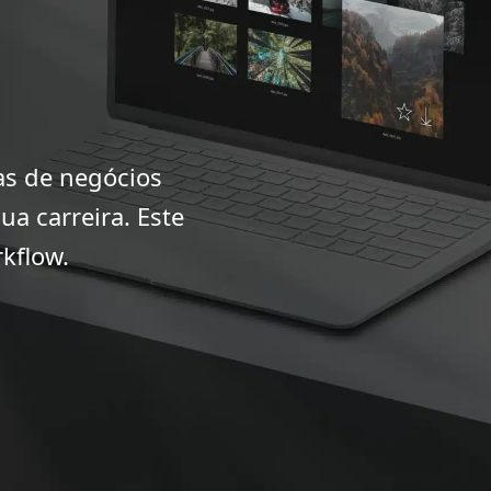
as de negócios
ua carreira. Este
kflow.