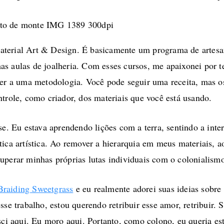
al Art & Design. É basicamente um programa de artesanat
s aulas de joalheria. Com esses cursos, me apaixonei por t
der a uma metodologia. Você pode seguir uma receita, mas os
ntrole, como criador, dos materiais que você está usando.
se. Eu estava aprendendo lições com a terra, sentindo a inte
tica artística. Ao remover a hierarquia em meus materiais, 
uperar minhas próprias lutas individuais com o colonialismo
Braiding Sweetgrass
e eu realmente adorei suas ideias sobre 
sse trabalho, estou querendo retribuir esse amor, retribuir. 
asci aqui. Eu moro aqui. Portanto, como colono, eu queria e