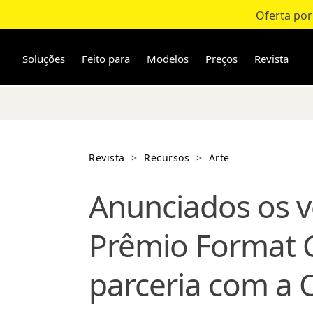
Oferta por
Pular
para
o
Soluções
Feito para
Modelos
Preços
Revista
conteúdo
Revista
>
Recursos
>
Arte
Anunciados os v
Prêmio Format 
parceria com a 