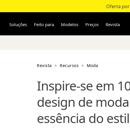
Oferta por
Pular
para
o
Soluções
Feito para
Modelos
Preços
Revista
conteúdo
Revista
>
Recursos
>
Moda
Inspire-se em 10
design de moda
essência do est