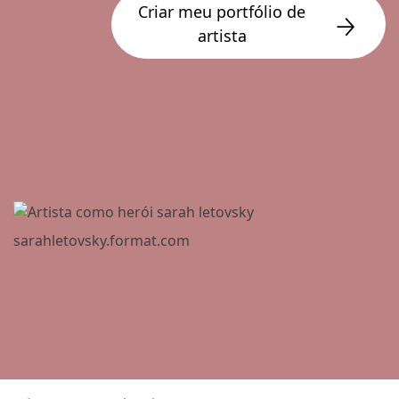
Criar meu portfólio de
artista
sarahletovsky.format.com