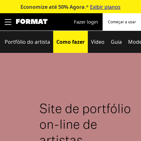
Economize até 50%
Agora
.*
Exibir planos
Pular
para
Fazer login
Começar a usar
o
conteúdo
Portfólio do artista
Como fazer
Vídeo
Guia
Mode
Site de portfólio
on-line de
artistas