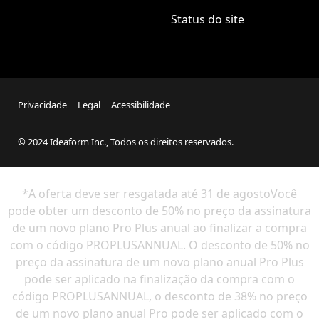
Status do site
Privacidade
Legal
Acessibilidade
© 2024 Ideaform Inc., Todos os direitos reservados.
*A oferta deve ser resgatada até
31 de agosto
Você
pode obter um desconto de 50% no preço da assinatura
de um novo plano Pro Plus anual ao finalizar a compra
com o código PROPLUSANNUAL. O desconto de 50% no
preço da assinatura de um novo plano anual Pro Plus
pode ser aplicado na finalização da compra com o
código PROPLUSANNUAL, o desconto de 38% no preço
de um novo plano anual Pro pode ser aplicado com o