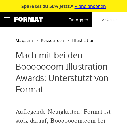
Spare bis zu 50%
Jetzt
.*
Pläne ansehen
Zum
Inhalt
Einloggen
Anfangen
springen
Magazin
>
Ressourcen
>
Illustration
Mach mit bei den
Booooooom Illustration
Awards: Unterstützt von
Format
Aufregende Neuigkeiten! Format ist
stolz darauf, Booooooom.com bei