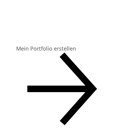
Mit Format kannst du in wenigen Minuten eine elegante
und professionelle Website erstellen - eine schöne
digitale Leinwand, auf der du deine beste Arbeit
präsentieren kannst.
Mein Portfolio erstellen