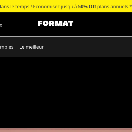
 dans le temps ! Economisez jusqu'à
50% Off
plans annuels.
e
emples
Le meilleur