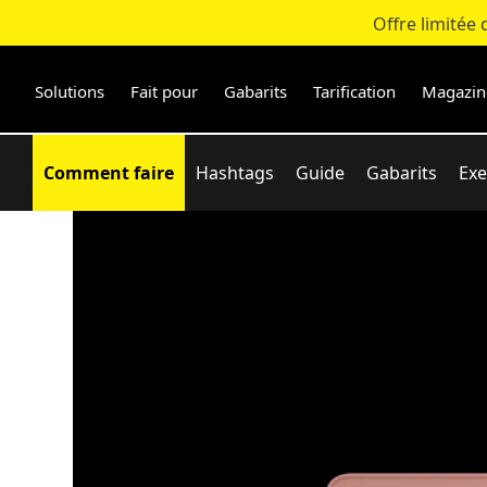
Offre limitée
Skip
to
content
Solutions
Fait pour
Gabarits
Tarification
Magazin
Comment faire
Hashtags
Guide
Gabarits
Ex