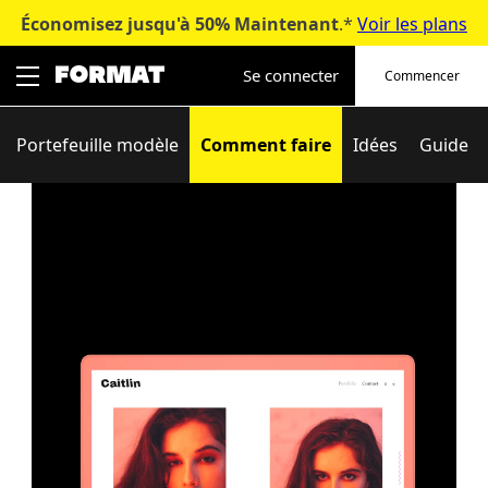
Économisez jusqu'à 50%
Maintenant
.*
Voir les plans
Skip
to
Se connecter
Commencer
content
Portefeuille modèle
Comment faire
Idées
Guide