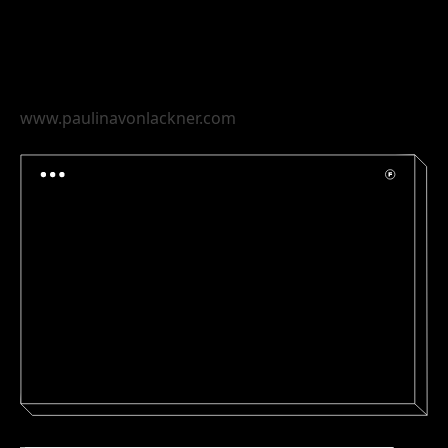
www.paulinavonlackner.com
www.markclennon.com