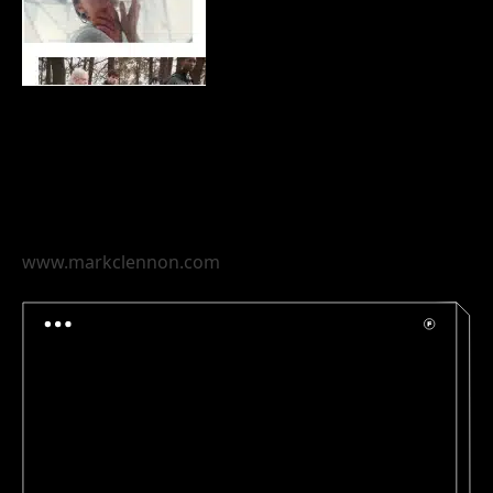
www.markclennon.com