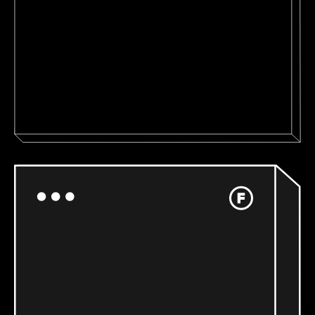
www.markclennon.com