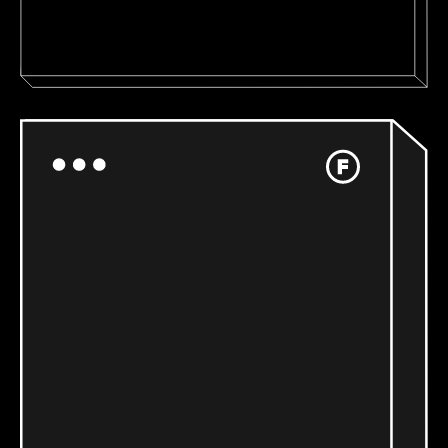
www.markclennon.com