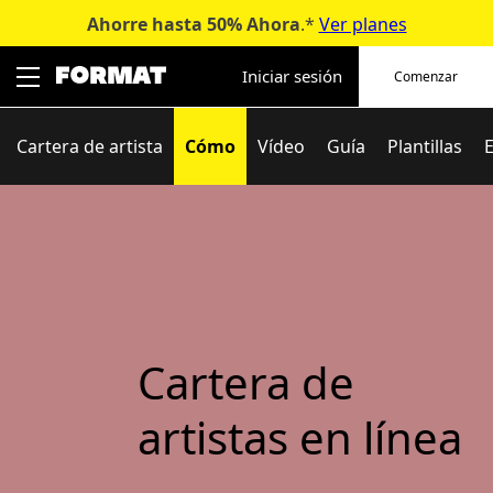
Ahorre hasta 50%
Ahora
.*
Ver planes
Ir
al
Iniciar sesión
Comenzar
contenido
Cartera de artista
Cómo
Vídeo
Guía
Plantillas
Cartera de
artistas en línea