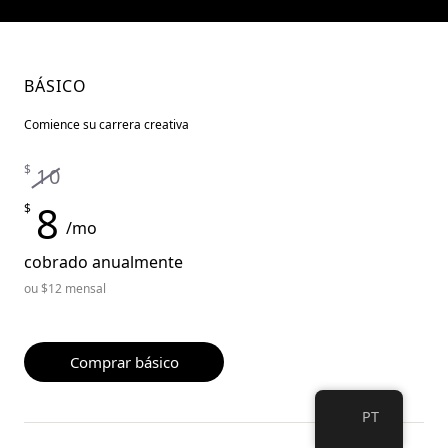
>
BÁSICO
Comience su carrera creativa
$
10
8
$
/mo
cobrado anualmente
ou $12 mensal
Comprar básico
PT