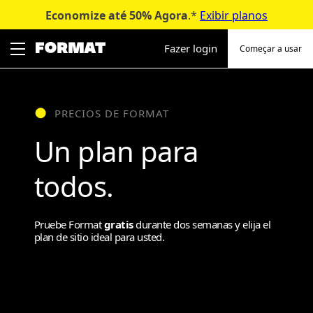
Economize até 50%
Agora
.*
Exibir planos
Pular
para
Fazer login
Começar a usar
o
conteúdo
PRECIOS DE FORMAT
Un plan para
todos.
Pruebe Format
gratis
durante dos semanas y elija el
plan de sitio ideal para usted.