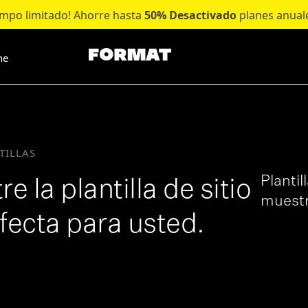
empo limitado! Ahorre hasta
50% Desactivado
planes anual
ne
TILLAS
Plantil
e la plantilla de sitio
muestr
fecta para usted.