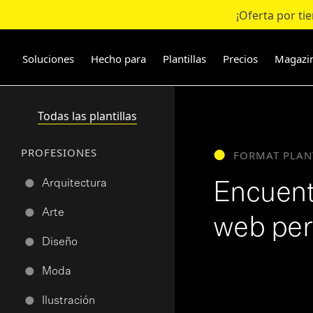
¡Oferta por ti
Ir
al
contenido
Soluciones
Hecho para
Plantillas
Precios
Magazi
Todas las plantillas
PROFESIONES
FORMAT PLAN
Arquitectura
●
Encuentr
Arte
●
web per
Diseño
●
Moda
●
Ilustración
●