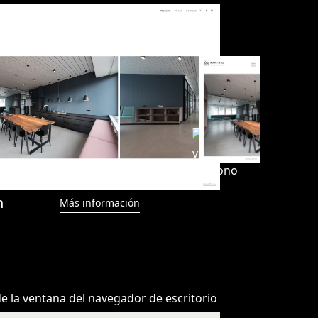
n
Más información